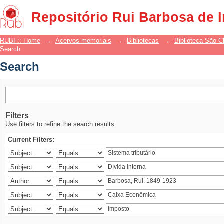
Search
Repositório Rui Barbosa de 
RUBI :: Home
→
Acervos memoriais
→
Bibliotecas
→
Biblioteca São 
Search
Search
Filters
Use filters to refine the search results.
Current Filters: