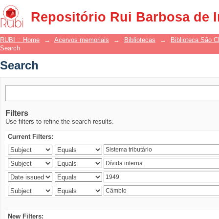
Search
Repositório Rui Barbosa de 
RUBI :: Home
→
Acervos memoriais
→
Bibliotecas
→
Biblioteca São 
Search
Search
Filters
Use filters to refine the search results.
Current Filters:
New Filters: