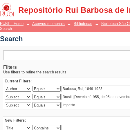
Search
Repositório Rui Barbosa de 
RUBI :: Home
→
Acervos memoriais
→
Bibliotecas
→
Biblioteca São 
Search
Search
Filters
Use filters to refine the search results.
Current Filters:
New Filters: