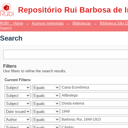
Search
Repositório Rui Barbosa de 
RUBI :: Home
→
Acervos memoriais
→
Bibliotecas
→
Biblioteca São 
Search
Search
Filters
Use filters to refine the search results.
Current Filters: