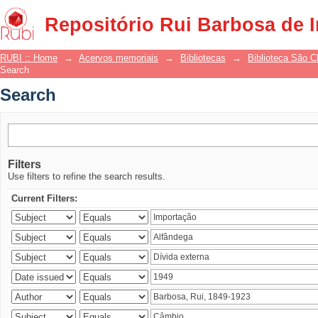
Search
Repositório Rui Barbosa de 
RUBI :: Home
→
Acervos memoriais
→
Bibliotecas
→
Biblioteca São 
Search
Search
Filters
Use filters to refine the search results.
Current Filters: