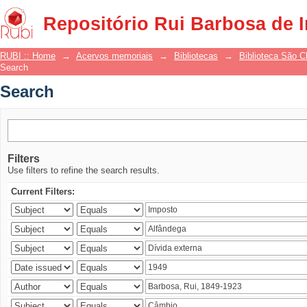
Search
Repositório Rui Barbosa de 
RUBI :: Home
→
Acervos memoriais
→
Bibliotecas
→
Biblioteca São 
Search
Search
Filters
Use filters to refine the search results.
Current Filters: