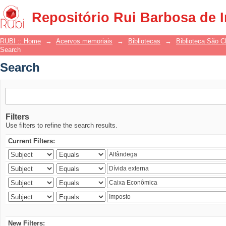
Search
Repositório Rui Barbosa de 
RUBI :: Home
→
Acervos memoriais
→
Bibliotecas
→
Biblioteca São 
Search
Search
Filters
Use filters to refine the search results.
Current Filters:
New Filters: