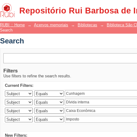
Search
Repositório Rui Barbosa de 
RUBI :: Home
→
Acervos memoriais
→
Bibliotecas
→
Biblioteca São 
Search
Search
Filters
Use filters to refine the search results.
Current Filters:
New Filters: