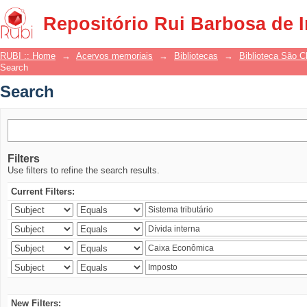
Search
Repositório Rui Barbosa de 
RUBI :: Home
→
Acervos memoriais
→
Bibliotecas
→
Biblioteca São 
Search
Search
Filters
Use filters to refine the search results.
Current Filters:
New Filters: