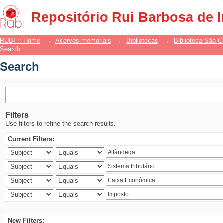
Search
Repositório Rui Barbosa de 
RUBI :: Home
→
Acervos memoriais
→
Bibliotecas
→
Biblioteca São 
Search
Search
Filters
Use filters to refine the search results.
Current Filters:
New Filters: