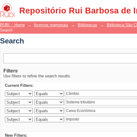
Search
Repositório Rui Barbosa de 
RUBI :: Home
→
Acervos memoriais
→
Bibliotecas
→
Biblioteca São 
Search
Search
Filters
Use filters to refine the search results.
Current Filters:
New Filters: