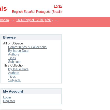
Login
ais
English
Español
Português (Brasil)
arbosa
→
OCRBdigital - v.18 (1891)
→
Browse
All of DSpace
Communities & Collections
By Issue Date
Authors
Titles
Subjects
This Collection
By Issue Date
Authors
Titles
Subjects
My Account
Login
Register