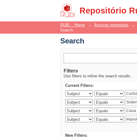
Search
Repositório R
RUBI :: Home
→
Acervos memoriais
→
Search
Search
Filters
Use filters to refine the search results.
Current Filters:
New Filters: