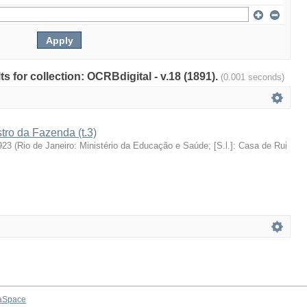
ts for collection: OCRBdigital - v.18 (1891).
(0.001 seconds)
stro da Fazenda (t.3)
923
(
Rio de Janeiro: Ministério da Educação e Saúde; [S.l.]: Casa de Rui
aSpace