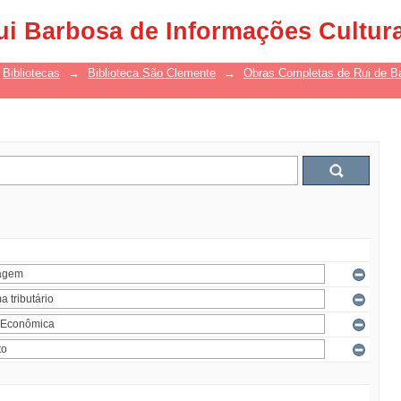
ui Barbosa de Informações Cultur
Bibliotecas
→
Biblioteca São Clemente
→
Obras Completas de Rui de B