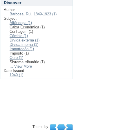
Discover
Author
Barbosa, Rui, 1849-1923 (1)
Subject
Alfândega (1)
Caixa Econômica (1)
Cunhagem (1)
Câmbio (1)
Dívida externa (1)
Dívida interna (1)
Importação (1)
Imposto (1)
Ouro (1)
Sistema tributário (1)
... View More
Date Issued
1949 (1)
Theme by