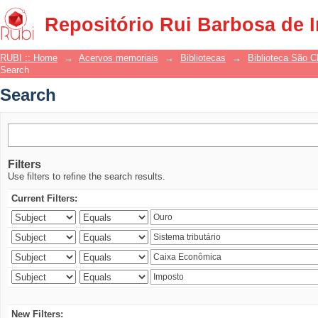
Search
Repositório Rui Barbosa de 
RUBI :: Home
→
Acervos memoriais
→
Bibliotecas
→
Biblioteca São 
Search
Search
Filters
Use filters to refine the search results.
Current Filters:
New Filters: