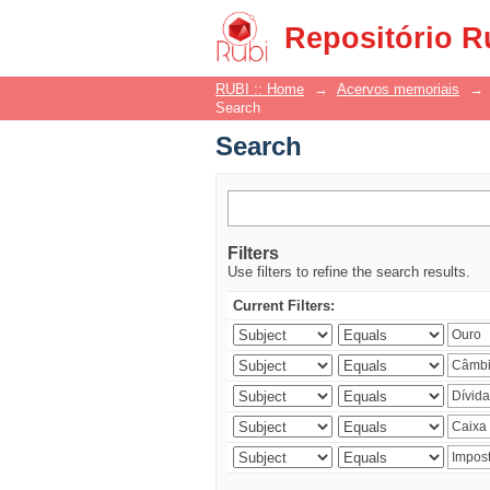
Search
Repositório R
RUBI :: Home
→
Acervos memoriais
→
Search
Search
Filters
Use filters to refine the search results.
Current Filters: