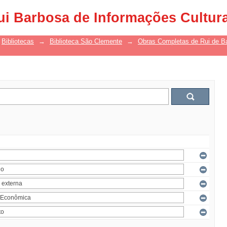
ui Barbosa de Informações Cultur
Bibliotecas
→
Biblioteca São Clemente
→
Obras Completas de Rui de B