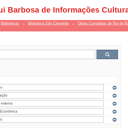
ui Barbosa de Informações Cultur
Bibliotecas
→
Biblioteca São Clemente
→
Obras Completas de Rui de B