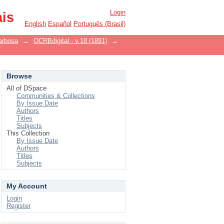
Login
ais
English
Español
Português (Brasil)
arbosa
→
OCRBdigital - v.18 (1891)
→
Browse
All of DSpace
Communities & Collections
By Issue Date
Authors
Titles
Subjects
This Collection
By Issue Date
Authors
Titles
Subjects
My Account
Login
Register