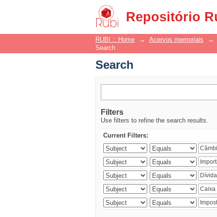
Search
Repositório R
RUBI :: Home
→
Acervos memoriais
→
Search
Search
Filters
Use filters to refine the search results.
Current Filters: