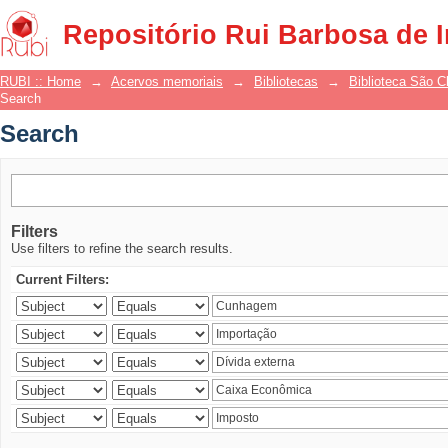
Search
Repositório Rui Barbosa de 
RUBI :: Home
→
Acervos memoriais
→
Bibliotecas
→
Biblioteca São 
Search
Search
Filters
Use filters to refine the search results.
Current Filters: