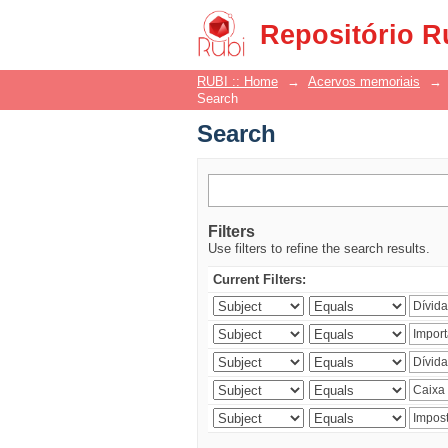
Search
Repositório R
RUBI :: Home
→
Acervos memoriais
→
Search
Search
Filters
Use filters to refine the search results.
Current Filters: