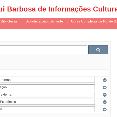
ui Barbosa de Informações Cultur
Bibliotecas
→
Biblioteca São Clemente
→
Obras Completas de Rui de B