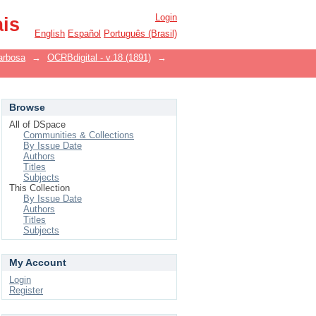
Login
ais
English
Español
Português (Brasil)
arbosa
→
OCRBdigital - v.18 (1891)
→
Browse
All of DSpace
Communities & Collections
By Issue Date
Authors
Titles
Subjects
This Collection
By Issue Date
Authors
Titles
Subjects
My Account
Login
Register