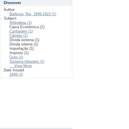
Discover
Author
Barbosa, Rui, 1849-1923 (1)
Subject
Alfândega (1)
Caixa Econômica (1)
Cunhagem (1)
Câmbio (1)
Dívida externa (1)
Dívida interna (1)
Importação (1)
Imposto (1)
Ouro (1)
Sistema tributário (1)
... View More
Date Issued
1949 (1)