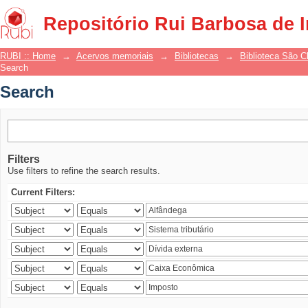
Search
Repositório Rui Barbosa de 
RUBI :: Home
→
Acervos memoriais
→
Bibliotecas
→
Biblioteca São 
Search
Search
Filters
Use filters to refine the search results.
Current Filters: