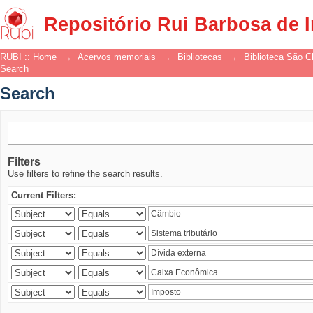
Search
Repositório Rui Barbosa de 
RUBI :: Home
→
Acervos memoriais
→
Bibliotecas
→
Biblioteca São 
Search
Search
Filters
Use filters to refine the search results.
Current Filters: