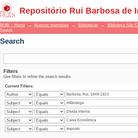
Search
Repositório Rui Barbosa de 
RUBI :: Home
→
Acervos memoriais
→
Bibliotecas
→
Biblioteca São 
Search
Search
Filters
Use filters to refine the search results.
Current Filters: