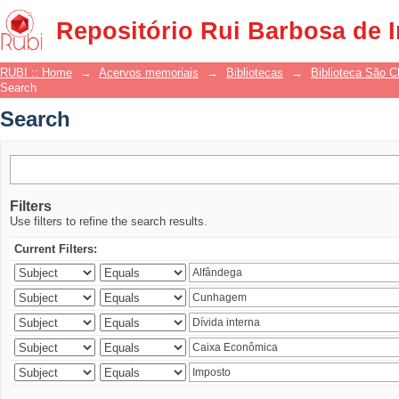
Search
Repositório Rui Barbosa de 
RUBI :: Home
→
Acervos memoriais
→
Bibliotecas
→
Biblioteca São 
Search
Search
Filters
Use filters to refine the search results.
Current Filters: