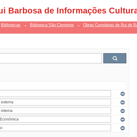
ui Barbosa de Informações Cultur
Bibliotecas
→
Biblioteca São Clemente
→
Obras Completas de Rui de B