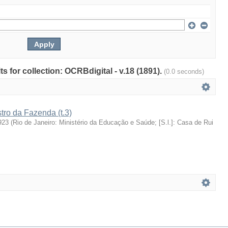
ts for collection: OCRBdigital - v.18 (1891).
(0.0 seconds)
stro da Fazenda (t.3)
923
(
Rio de Janeiro: Ministério da Educação e Saúde; [S.l.]: Casa de Rui