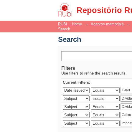
Search
Repositório R
RUBI :: Home
→
Acervos memoriais
→
Search
Search
Filters
Use filters to refine the search results.
Current Filters: