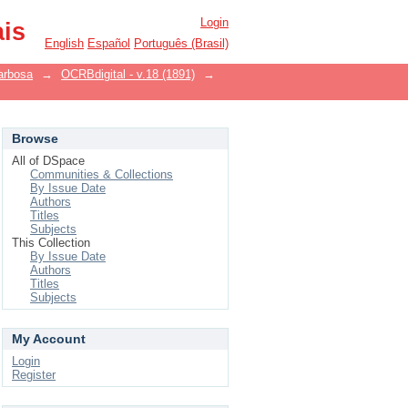
Login
ais
English
Español
Português (Brasil)
arbosa
→
OCRBdigital - v.18 (1891)
→
Browse
All of DSpace
Communities & Collections
By Issue Date
Authors
Titles
Subjects
This Collection
By Issue Date
Authors
Titles
Subjects
My Account
Login
Register