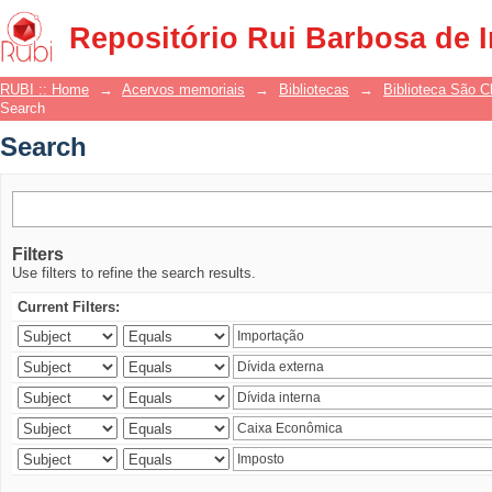
Search
Repositório Rui Barbosa de 
RUBI :: Home
→
Acervos memoriais
→
Bibliotecas
→
Biblioteca São 
Search
Search
Filters
Use filters to refine the search results.
Current Filters: