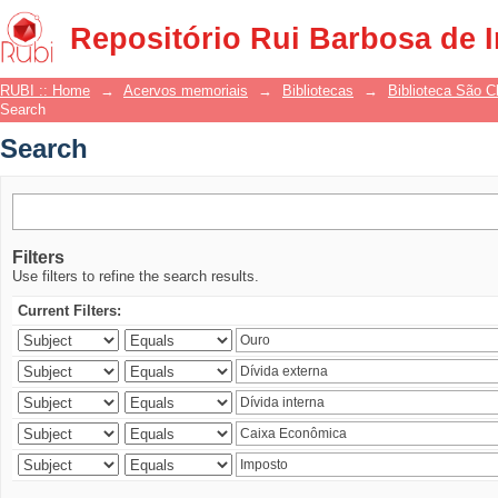
Search
Repositório Rui Barbosa de 
RUBI :: Home
→
Acervos memoriais
→
Bibliotecas
→
Biblioteca São 
Search
Search
Filters
Use filters to refine the search results.
Current Filters: