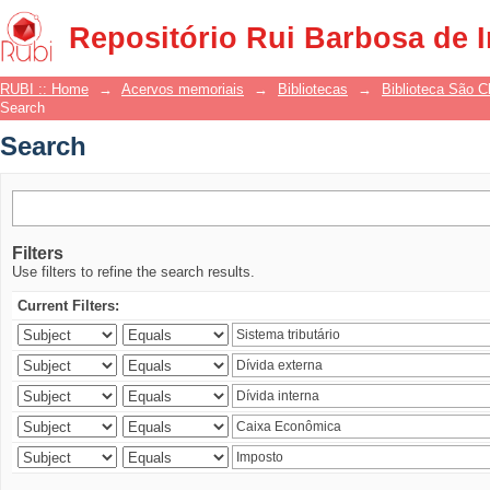
Search
Repositório Rui Barbosa de 
RUBI :: Home
→
Acervos memoriais
→
Bibliotecas
→
Biblioteca São 
Search
Search
Filters
Use filters to refine the search results.
Current Filters: