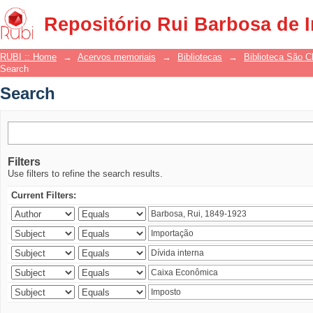
Search
Repositório Rui Barbosa de 
RUBI :: Home
→
Acervos memoriais
→
Bibliotecas
→
Biblioteca São 
Search
Search
Filters
Use filters to refine the search results.
Current Filters: