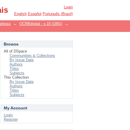
Login
ais
English
Español
Português (Brasil)
arbosa
→
OCRBdigital - v.18 (1891)
→
Browse
All of DSpace
Communities & Collections
By Issue Date
Authors
Titles
Subjects
This Collection
By Issue Date
Authors
Titles
Subjects
My Account
Login
Register