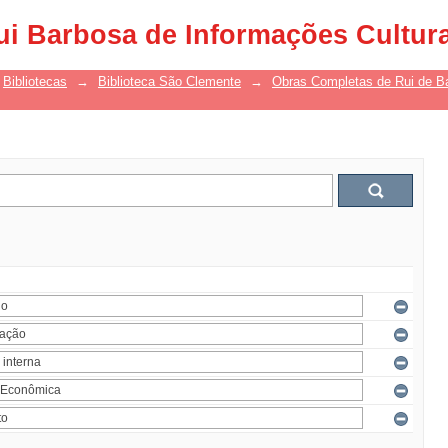
ui Barbosa de Informações Cultur
Bibliotecas
→
Biblioteca São Clemente
→
Obras Completas de Rui de B