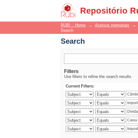
Search
Repositório R
RUBI :: Home
→
Acervos memoriais
→
Search
Search
Filters
Use filters to refine the search results.
Current Filters: