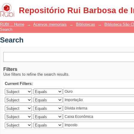
Search
Repositório Rui Barbosa de 
RUBI :: Home
→
Acervos memoriais
→
Bibliotecas
→
Biblioteca São 
Search
Search
Filters
Use filters to refine the search results.
Current Filters: