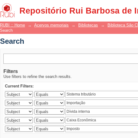
Search
Repositório Rui Barbosa de 
RUBI :: Home
→
Acervos memoriais
→
Bibliotecas
→
Biblioteca São 
Search
Search
Filters
Use filters to refine the search results.
Current Filters: