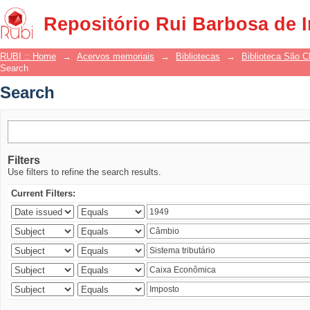
Search
Repositório Rui Barbosa de 
RUBI :: Home
→
Acervos memoriais
→
Bibliotecas
→
Biblioteca São 
Search
Search
Filters
Use filters to refine the search results.
Current Filters: