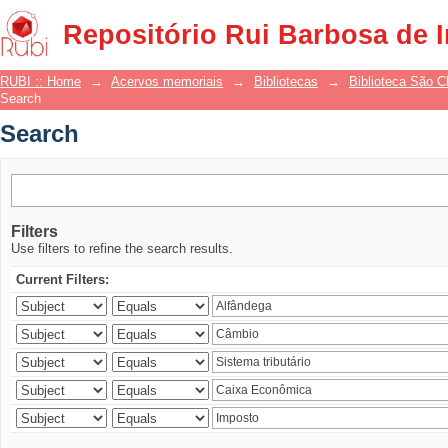
Search
Repositório Rui Barbosa de 
RUBI :: Home
→
Acervos memoriais
→
Bibliotecas
→
Biblioteca São 
Search
Search
Filters
Use filters to refine the search results.
Current Filters: