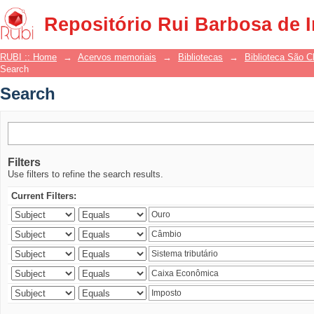
Search
Repositório Rui Barbosa de 
RUBI :: Home
→
Acervos memoriais
→
Bibliotecas
→
Biblioteca São 
Search
Search
Filters
Use filters to refine the search results.
Current Filters: