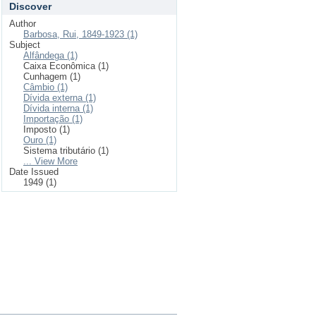
Discover
Author
Barbosa, Rui, 1849-1923 (1)
Subject
Alfândega (1)
Caixa Econômica (1)
Cunhagem (1)
Câmbio (1)
Dívida externa (1)
Dívida interna (1)
Importação (1)
Imposto (1)
Ouro (1)
Sistema tributário (1)
... View More
Date Issued
1949 (1)