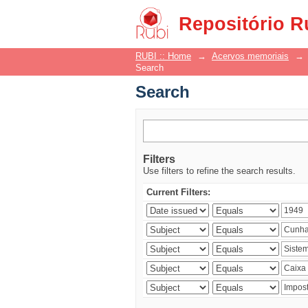
Search
Repositório R
RUBI :: Home
→
Acervos memoriais
→
Search
Search
Filters
Use filters to refine the search results.
Current Filters: