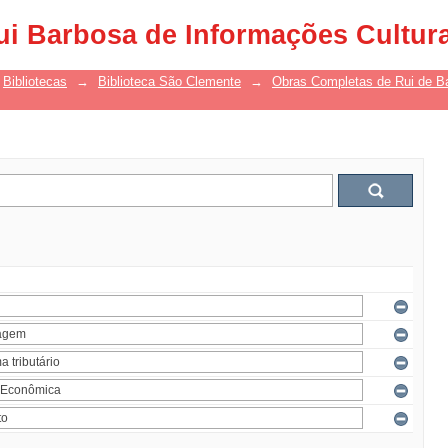
ui Barbosa de Informações Cultur
Bibliotecas
→
Biblioteca São Clemente
→
Obras Completas de Rui de B