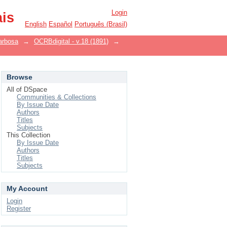
Login
ais
English
Español
Português (Brasil)
arbosa
→
OCRBdigital - v.18 (1891)
→
Browse
All of DSpace
Communities & Collections
By Issue Date
Authors
Titles
Subjects
This Collection
By Issue Date
Authors
Titles
Subjects
My Account
Login
Register