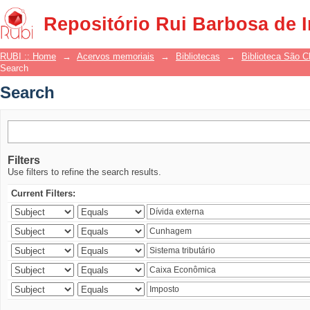
Search
Repositório Rui Barbosa de 
RUBI :: Home
→
Acervos memoriais
→
Bibliotecas
→
Biblioteca São 
Search
Search
Filters
Use filters to refine the search results.
Current Filters: