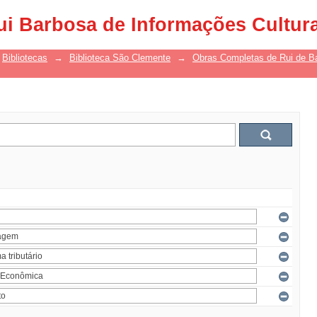
ui Barbosa de Informações Cultur
Bibliotecas
→
Biblioteca São Clemente
→
Obras Completas de Rui de B