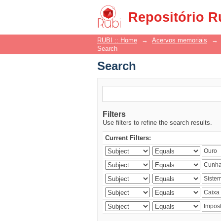
Search
Repositório R
RUBI :: Home
→
Acervos memoriais
→
Search
Search
Filters
Use filters to refine the search results.
Current Filters: