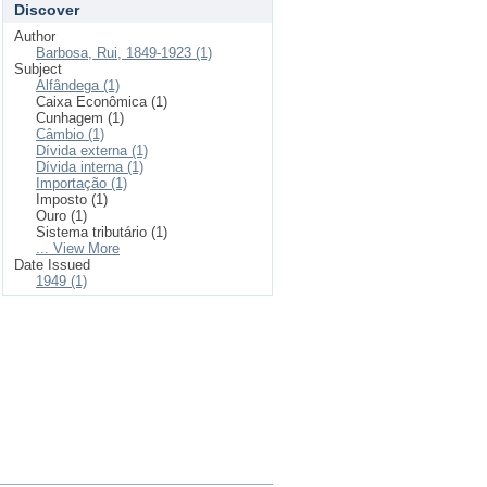
Discover
Author
Barbosa, Rui, 1849-1923 (1)
Subject
Alfândega (1)
Caixa Econômica (1)
Cunhagem (1)
Câmbio (1)
Dívida externa (1)
Dívida interna (1)
Importação (1)
Imposto (1)
Ouro (1)
Sistema tributário (1)
... View More
Date Issued
1949 (1)