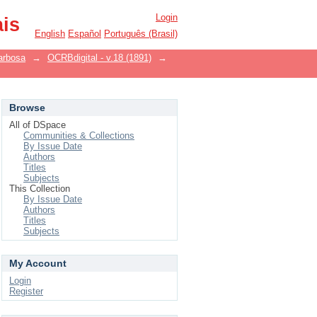
Login
ais
English
Español
Português (Brasil)
arbosa
→
OCRBdigital - v.18 (1891)
→
Browse
All of DSpace
Communities & Collections
By Issue Date
Authors
Titles
Subjects
This Collection
By Issue Date
Authors
Titles
Subjects
My Account
Login
Register