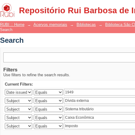
Search
Repositório Rui Barbosa de 
RUBI :: Home
→
Acervos memoriais
→
Bibliotecas
→
Biblioteca São 
Search
Search
Filters
Use filters to refine the search results.
Current Filters: