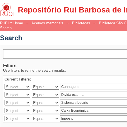
Search
Repositório Rui Barbosa de 
RUBI :: Home
→
Acervos memoriais
→
Bibliotecas
→
Biblioteca São 
Search
Search
Filters
Use filters to refine the search results.
Current Filters: