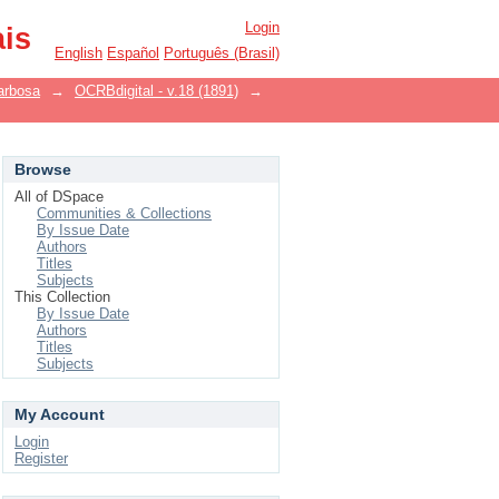
Login
ais
English
Español
Português (Brasil)
arbosa
→
OCRBdigital - v.18 (1891)
→
Browse
All of DSpace
Communities & Collections
By Issue Date
Authors
Titles
Subjects
This Collection
By Issue Date
Authors
Titles
Subjects
My Account
Login
Register