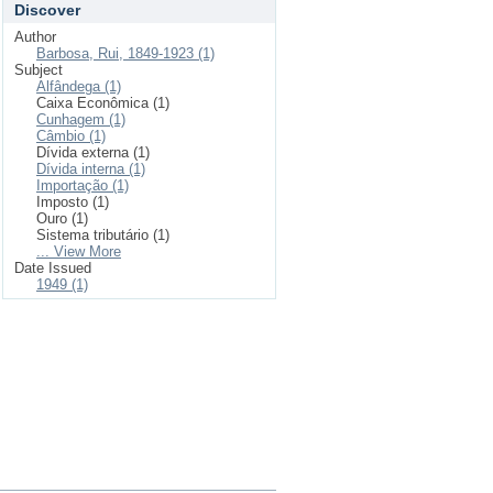
Discover
Author
Barbosa, Rui, 1849-1923 (1)
Subject
Alfândega (1)
Caixa Econômica (1)
Cunhagem (1)
Câmbio (1)
Dívida externa (1)
Dívida interna (1)
Importação (1)
Imposto (1)
Ouro (1)
Sistema tributário (1)
... View More
Date Issued
1949 (1)