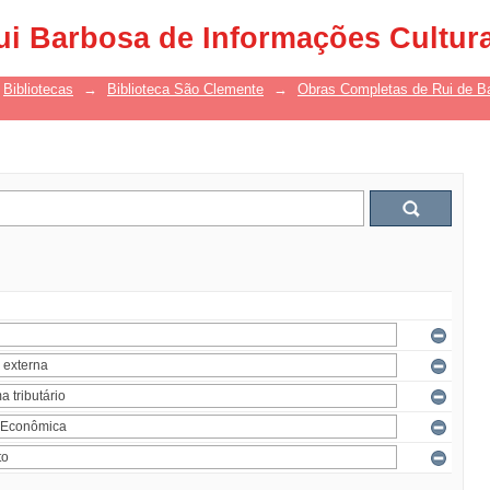
ui Barbosa de Informações Cultur
Bibliotecas
→
Biblioteca São Clemente
→
Obras Completas de Rui de B