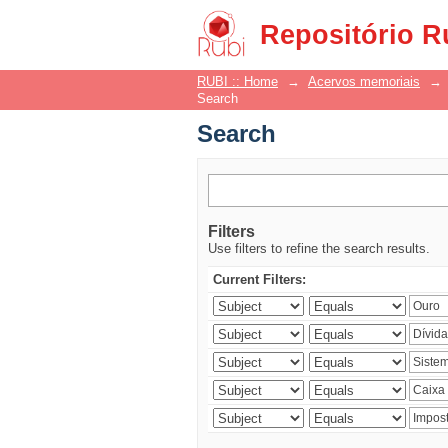
Search
Repositório R
RUBI :: Home
→
Acervos memoriais
→
Search
Search
Filters
Use filters to refine the search results.
Current Filters: