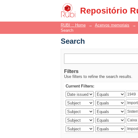
Search
Repositório R
RUBI :: Home
→
Acervos memoriais
→
Search
Search
Filters
Use filters to refine the search results.
Current Filters: