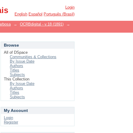
Login
ais
English
Español
Português (Brasil)
arbosa
→
OCRBdigital - v.18 (1891)
→
Browse
All of DSpace
Communities & Collections
By Issue Date
Authors
Titles
Subjects
This Collection
By Issue Date
Authors
Titles
Subjects
My Account
Login
Register