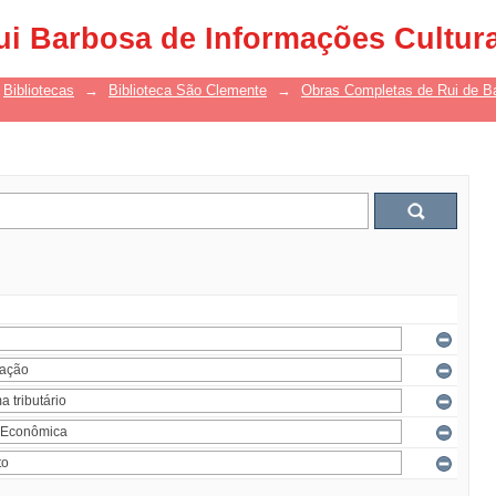
ui Barbosa de Informações Cultur
Bibliotecas
→
Biblioteca São Clemente
→
Obras Completas de Rui de B