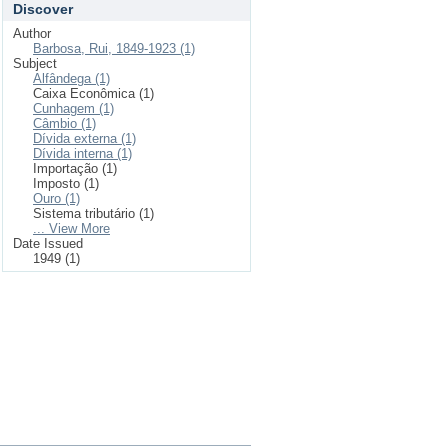
Discover
Author
Barbosa, Rui, 1849-1923 (1)
Subject
Alfândega (1)
Caixa Econômica (1)
Cunhagem (1)
Câmbio (1)
Dívida externa (1)
Dívida interna (1)
Importação (1)
Imposto (1)
Ouro (1)
Sistema tributário (1)
... View More
Date Issued
1949 (1)