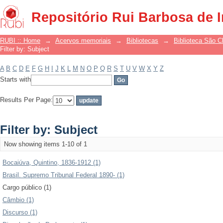
Filter by: Subject
Repositório Rui Barbosa de 
RUBI :: Home
→
Acervos memoriais
→
Bibliotecas
→
Biblioteca São 
Filter by: Subject
A
B
C
D
E
F
G
H
I
J
K
L
M
N
O
P
Q
R
S
T
U
V
W
X
Y
Z
Starts with
Results Per Page:
Filter by: Subject
Now showing items 1-10 of 1
Bocaiúva, Quintino, 1836-1912 (1)
Brasil. Supremo Tribunal Federal 1890- (1)
Cargo público (1)
Câmbio (1)
Discurso (1)