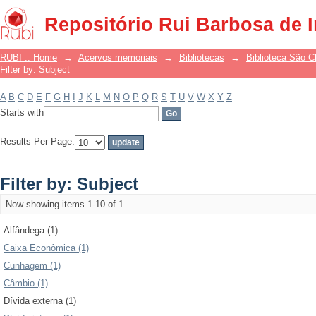
Filter by: Subject
Repositório Rui Barbosa de 
RUBI :: Home
→
Acervos memoriais
→
Bibliotecas
→
Biblioteca São 
Filter by: Subject
A
B
C
D
E
F
G
H
I
J
K
L
M
N
O
P
Q
R
S
T
U
V
W
X
Y
Z
Starts with
Results Per Page:
Filter by: Subject
Now showing items 1-10 of 1
Alfândega (1)
Caixa Econômica (1)
Cunhagem (1)
Câmbio (1)
Dívida externa (1)