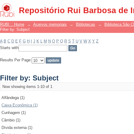
Filter by: Subject
Repositório Rui Barbosa de 
RUBI :: Home
→
Acervos memoriais
→
Bibliotecas
→
Biblioteca São 
Filter by: Subject
A
B
C
D
E
F
G
H
I
J
K
L
M
N
O
P
Q
R
S
T
U
V
W
X
Y
Z
Starts with
Results Per Page:
Filter by: Subject
Now showing items 1-10 of 1
Alfândega (1)
Caixa Econômica (1)
Cunhagem (1)
Câmbio (1)
Dívida externa (1)