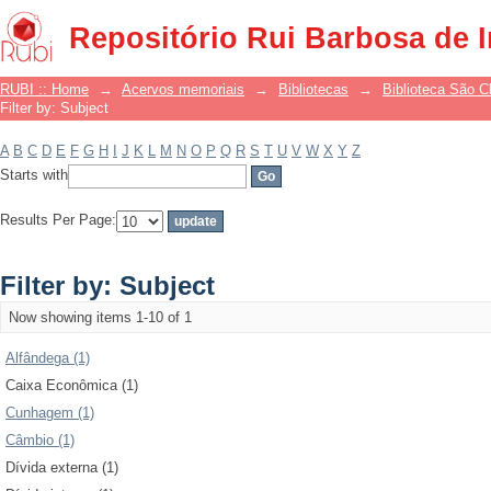
Filter by: Subject
Repositório Rui Barbosa de 
RUBI :: Home
→
Acervos memoriais
→
Bibliotecas
→
Biblioteca São 
Filter by: Subject
A
B
C
D
E
F
G
H
I
J
K
L
M
N
O
P
Q
R
S
T
U
V
W
X
Y
Z
Starts with
Results Per Page:
Filter by: Subject
Now showing items 1-10 of 1
Alfândega (1)
Caixa Econômica (1)
Cunhagem (1)
Câmbio (1)
Dívida externa (1)