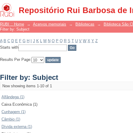
Filter by: Subject
Repositório Rui Barbosa de 
RUBI :: Home
→
Acervos memoriais
→
Bibliotecas
→
Biblioteca São 
Filter by: Subject
A
B
C
D
E
F
G
H
I
J
K
L
M
N
O
P
Q
R
S
T
U
V
W
X
Y
Z
Starts with
Results Per Page:
Filter by: Subject
Now showing items 1-10 of 1
Alfândega (1)
Caixa Econômica (1)
Cunhagem (1)
Câmbio (1)
Dívida externa (1)