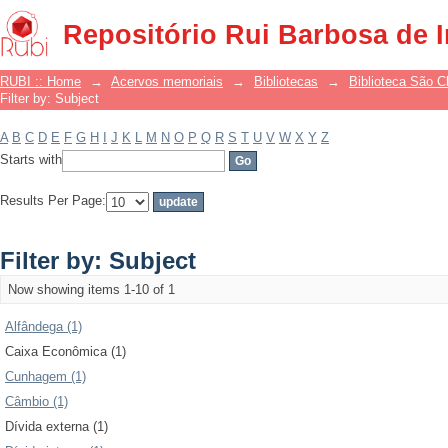
Filter by: Subject
Repositório Rui Barbosa de 
RUBI :: Home
→
Acervos memoriais
→
Bibliotecas
→
Biblioteca São 
Filter by: Subject
A
B
C
D
E
F
G
H
I
J
K
L
M
N
O
P
Q
R
S
T
U
V
W
X
Y
Z
Starts with
Results Per Page:
Filter by: Subject
Now showing items 1-10 of 1
Alfândega (1)
Caixa Econômica (1)
Cunhagem (1)
Câmbio (1)
Dívida externa (1)