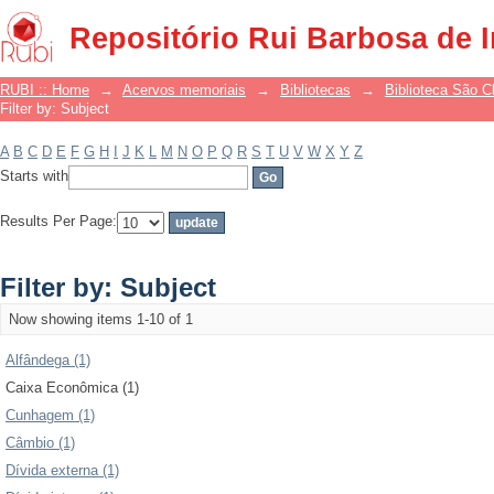
Filter by: Subject
Repositório Rui Barbosa de 
RUBI :: Home
→
Acervos memoriais
→
Bibliotecas
→
Biblioteca São 
Filter by: Subject
A
B
C
D
E
F
G
H
I
J
K
L
M
N
O
P
Q
R
S
T
U
V
W
X
Y
Z
Starts with
Results Per Page:
Filter by: Subject
Now showing items 1-10 of 1
Alfândega (1)
Caixa Econômica (1)
Cunhagem (1)
Câmbio (1)
Dívida externa (1)