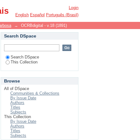
Login
ais
English
Español
Português (Brasil)
arbosa
→
OCRBdigital - v.18 (1891)
Search DSpace
Search DSpace
This Collection
Browse
All of DSpace
Communities & Collections
By Issue Date
Authors
Titles
Subjects
This Collection
By Issue Date
Authors
Titles
Subjects