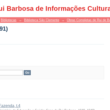
91)
ui Barbosa de Informações Cultur
Bibliotecas
→
Biblioteca São Clemente
→
Obras Completas de Rui de B
91)
Fazenda, t.4