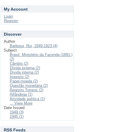
My Account
Login
Register
Discover
Author
Barbosa, Rui, 1849-1923 (4)
Subject
Brasil. Ministério da Fazenda (1891-)
(2)
Câmbio (2)
Dívida externa (2)
Dívida interna (2)
Imposto (2)
Papel-moeda (2)
Questão monetária (2)
Registro Torrens (2)
Alfândega (1)
Atividade política (1)
... View More
Date Issued
1949 (3)
1945 (1)
RSS Feeds