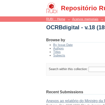
OCRBdigital - v.18 (18
Repositório R
RUBI :: Home
→
Acervos memoriais
→
OCRBdigital - v.18 (18
Browse by
By Issue Date
Authors
Titles
Subjects
Search within this collection:
Recent Submissions
Anexos ao relatório do Ministro da 