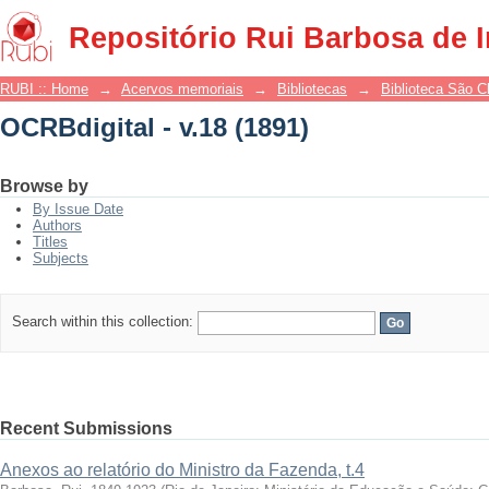
OCRBdigital - v.18 (1891)
Repositório Rui Barbosa de 
RUBI :: Home
→
Acervos memoriais
→
Bibliotecas
→
Biblioteca São 
OCRBdigital - v.18 (1891)
Browse by
By Issue Date
Authors
Titles
Subjects
Search within this collection:
Recent Submissions
Anexos ao relatório do Ministro da Fazenda, t.4