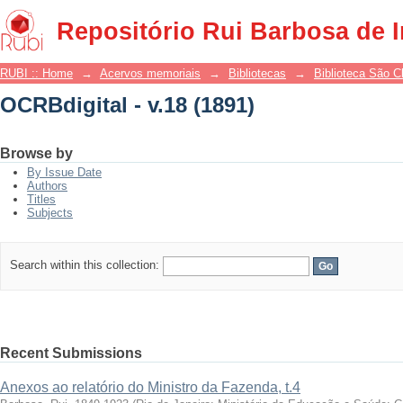
OCRBdigital - v.18 (1891)
Repositório Rui Barbosa de 
RUBI :: Home
→
Acervos memoriais
→
Bibliotecas
→
Biblioteca São 
OCRBdigital - v.18 (1891)
Browse by
By Issue Date
Authors
Titles
Subjects
Search within this collection:
Recent Submissions
Anexos ao relatório do Ministro da Fazenda, t.4