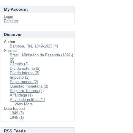
My Account
Login
Register
Discover
Author
Barbosa, Rui, 1849-1923 (4)
Subject
Brasil. Ministério da Fazenda (1891-)
(2)
Câmbio (2)
Dívida externa (2)
Dívida interna (2)
Imposto (2)
Papel-moeda (2)
Questão monetária (2)
Registro Torrens (2)
Alfândega (1)
Atividade política (1)
... View More
Date Issued
1949 (3)
1945 (1)
RSS Feeds