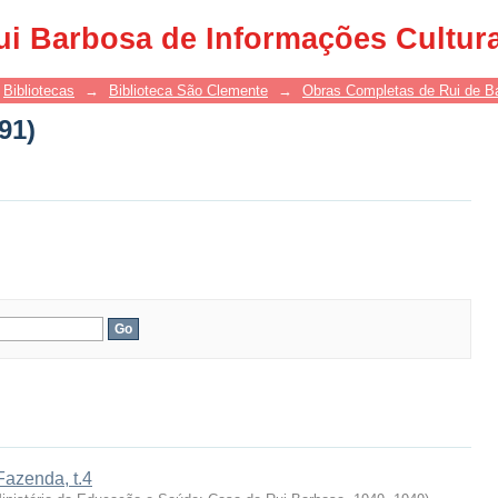
91)
ui Barbosa de Informações Cultur
Bibliotecas
→
Biblioteca São Clemente
→
Obras Completas de Rui de B
91)
Fazenda, t.4