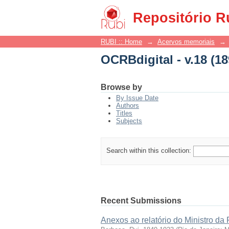
OCRBdigital - v.18 (18
Repositório R
RUBI :: Home
→
Acervos memoriais
→
OCRBdigital - v.18 (18
Browse by
By Issue Date
Authors
Titles
Subjects
Search within this collection:
Recent Submissions
Anexos ao relatório do Ministro da 