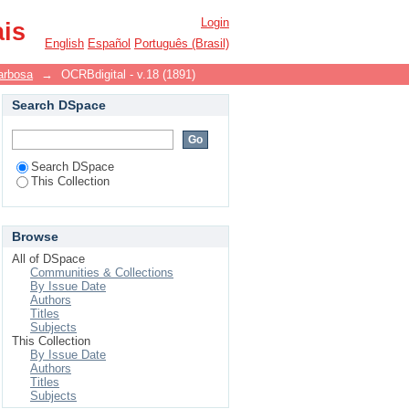
Login
ais
English
Español
Português (Brasil)
arbosa
→
OCRBdigital - v.18 (1891)
Search DSpace
Search DSpace
This Collection
Browse
All of DSpace
Communities & Collections
By Issue Date
Authors
Titles
Subjects
This Collection
By Issue Date
Authors
Titles
Subjects